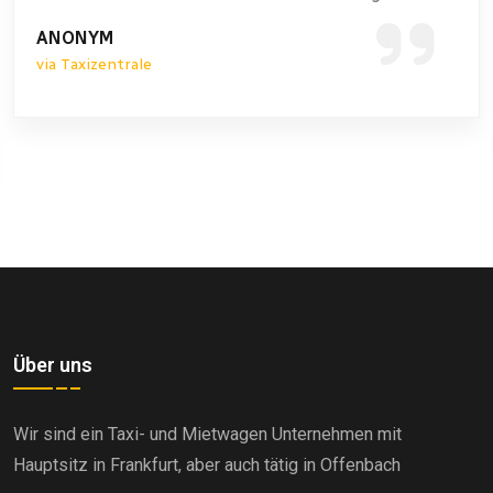
super 
YM
izentrale
MOHAM
via Fac
Über uns
Wir sind ein Taxi- und Mietwagen Unternehmen mit
Hauptsitz in Frankfurt, aber auch tätig in Offenbach